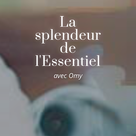
La
splendeur
de
l'Essentiel
avec Omy